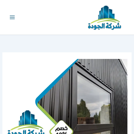
خطي
لى
لمحتوى