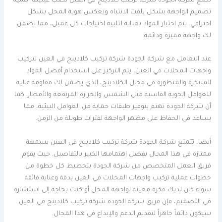
تضع شركة الجودة شركة تركيب كلادينج في العين نصب عينيها أهمية
تصميم الواجهة بشكل يلفت الانتباه ويعكس هوية المحل بشكل
احترافي. يتم اختيار المواد بعناية لتلبية احتياجات كل عميل، مما يضمن
لك واجهة مميزة ودائمة.
عند التعامل مع شركة الجودة شركة تركيب كلادينج في العين لتركيب
واجهات المحلات في العين، يتم التركيز على استخدام أفضل المواد
المبتكرة والمتطورة في مجال الكلادينج، الذي يضمن لك مقاومة عالية
للعوامل الجوية القاسية مثل الشمس والحرارة المرتفعة والأمطار. كما
أن شركة الجودة تهتم بتوفير طبقات حماية من العوامل البيئية، مما
يساعد في الحفاظ على مظهر الواجهة لفترات طويلة من الزمن.
أيضا، تتمتع شركة الجودة شركة تركيب كلادينج في العين بسمعة
ممتازة في هذا المجال بفضل اهتمامها الكبير بالتفاصيل. حيث يقوم
فريق العمل المتخصص من شركة الجودة بتخطيط كل خطوة من
خطوات عملية تركيب واجهات المحلات في العين بدقة وعناية فائقة.
سواء كان لديك فكرة معينة لواجهة المحل أو كنت بحاجة إلى استشارة
في التصميم، فإن فريق شركة الجودة شركة تركيب كلادينج في العين
سيكون دائماً جاهزاً لتقديم الدعم والإبداع في هذا المجال.