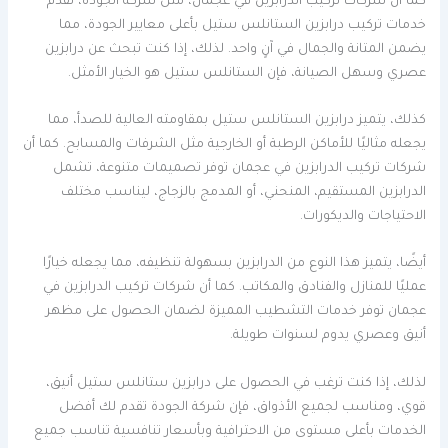
كما أن شركات تركيب الدرابزين في عجمان، مثل شركة الجودة، تقدم
خدمات تركيب درابزين الستانلس ستيل بأعلى معايير الجودة، مما
يضمن المتانة والجمال في آنٍ واحد. لذلك، إذا كنت تبحث عن درابزين
عصري وسهل الصيانة، فإن الستانلس ستيل هو الخيار الأمثل.
كذلك، يتميز درابزين الستانلس ستيل بمقاومته العالية للصدأ، مما
يجعله مثاليًا للأماكن الرطبة أو الخارجية مثل الشرفات والمسابح. كما أن
شركات تركيب الدرابزين في عجمان توفر تصميمات متنوعة، تشمل
الدرابزين المستقيم، المنحني، أو المدمج بالزجاج، ليناسب مختلف
الاحتياجات والديكورات.
أيضًا، يتميز هذا النوع من الدرابزين بسهولة تنظيفه، مما يجعله خيارًا
عمليًا للمنازل والفنادق والمكاتب. كما أن شركات تركيب الدرابزين في
عجمان توفر خدمات التشطيب المميزة لضمان الحصول على مظهر
أنيق وعصري يدوم لسنوات طويلة.
لذلك، إذا كنت ترغب في الحصول على درابزين ستانلس ستيل أنيق،
قوي، ومناسب لجميع الأذواق، فإن شركة الجودة تقدم لك أفضل
الخدمات بأعلى مستوى من الاحترافية وبأسعار تنافسية تناسب جميع