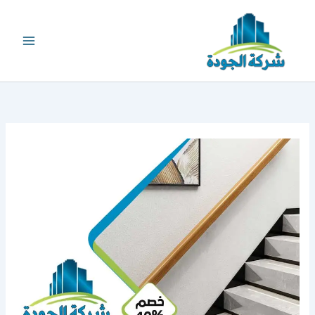
خطي
لى
لمحتوى