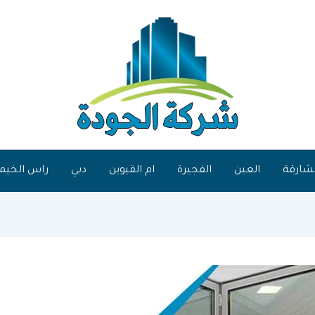
شارقة
العين
الفجيرة
ام القيوين
دبي
راس الخيم