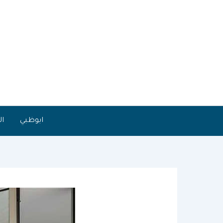
خطي
لى
لمحتوى
ابوظبي
ال