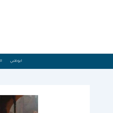
خطي
لى
لمحتوى
ابوظبي
ال