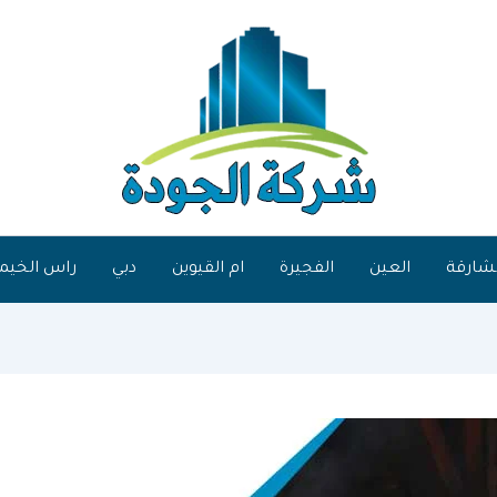
شارقة
العين
الفجيرة
ام القيوين
دبي
راس الخيم