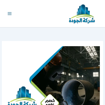
خطي
لى
لمحتوى