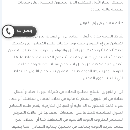
تجعلها الخيار الأول للعملاء الذين يسعون للحصول على منتجات
معدنية عالية الجودة.
طلاء معادن في إم القيوين
إتصل بنا
شركة الجودة حداد و أعمال حدادة في ام القيوين تبرز في مجال طلاء
المعادن في إم القيوين، حيث توفر خدمات طلاء المعادن التي تمنحها
مظهرًا جماليًا وتحميها من التآكل والعوامل الجوية. يعد طلاء المعادن
خطوة أساسية في ضمان حماية الأسطح المعدنية والحفاظ عليها
لأطول فترة ممكنة. من خلال استخدام تقنيات حديثة ومواد عالية
الجودة، توفر شركة الجودة طلاء المعادن باستخدام الألوان والأنماط
التي تناسب ذوق العميل.
في إم القيوين، يتمتع معلمو الطلاء في شركة الجودة حداد و أعمال
حدادة في ام القيوين بمهارات عالية في طلاء المعادن بمختلف أنواعها،
سواء كانت للديكورات الداخلية أو الهياكل الخارجية. يقدم طلاء المعادن
الحلول المناسبة للحفاظ على المنتجات المعدنية في حالات التعرض
المستمر للظروف الجوية القاسية في المنطقة. كما أن الطلاء الذي
تقدمه شركة الجودة يساهم في تحسين جمالية المعادن، مما يضيف