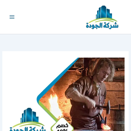
خطي
لى
لمحتوى