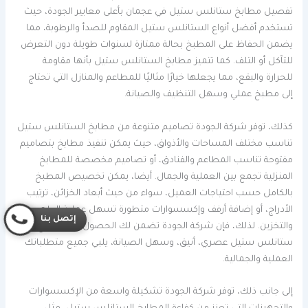
تفصيل مطابخ ستانلس ستيل في عجمان بأعلى معايير الجودة، حيث
تستخدم أفضل أنواع الستانلس ستيل المقاوم للصدأ والرطوبة، مما
يضمن الحفاظ على المطبخ بحالة ممتازة لسنوات طويلة دون التعرض
للتآكل أو التلف. كما تتميز مطابخ الستانلس ستيل بأنها مقاومة
للحرارة والبقع، مما يجعلها خيارًا مثاليًا للمطاعم والمنازل التي تحتاج
إلى مطبخ عملي وسهل التنظيف والصيانة.
كذلك، توفر شركة الجودة تصاميم متنوعة من مطابخ الستانلس ستيل
تناسب مختلف المساحات والأذواق، حيث يمكن تنفيذ مطابخ بتصاميم
مفتوحة تناسب المطاعم والفنادق، أو تصاميم مخصصة للمطابخ
المنزلية تجمع بين العملية والجمال. أيضا، يمكن تخصيص المطبخ
بالكامل حسب احتياجات العميل، سواء من حيث أبعاد الخزائن، ترتيب
الأدراج، أو إضافة أرفف وإكسسوارات متطورة تسهل عملية الطهي
إتصل بنا
والتخزين. لذلك، فإن شركة الجودة تضمن لك الحصول على مطبخ
ستانلس ستيل عصري، أنيق، وسهل الصيانة، يلبي جميع متطلباتك
العملية والجمالية.
إلى جانب ذلك، توفر شركة الجودة تشكيلة واسعة من الإكسسوارات