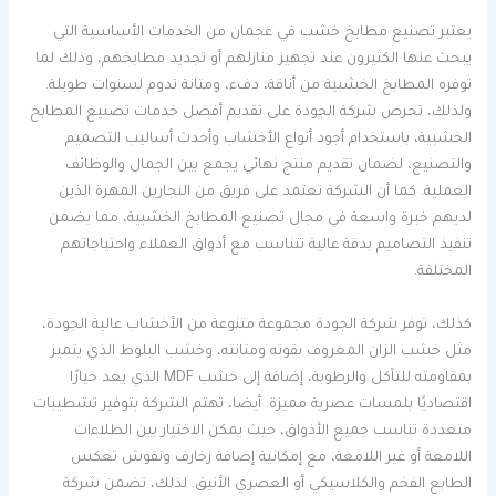
يعتبر تصنيع مطابخ خشب في عجمان من الخدمات الأساسية التي
يبحث عنها الكثيرون عند تجهيز منازلهم أو تجديد مطابخهم، وذلك لما
توفره المطابخ الخشبية من أناقة، دفء، ومتانة تدوم لسنوات طويلة.
ولذلك، تحرص شركة الجودة على تقديم أفضل خدمات تصنيع المطابخ
الخشبية، باستخدام أجود أنواع الأخشاب وأحدث أساليب التصميم
والتصنيع، لضمان تقديم منتج نهائي يجمع بين الجمال والوظائف
العملية. كما أن الشركة تعتمد على فريق من النجارين المهرة الذين
لديهم خبرة واسعة في مجال تصنيع المطابخ الخشبية، مما يضمن
تنفيذ التصاميم بدقة عالية تتناسب مع أذواق العملاء واحتياجاتهم
المختلفة.
كذلك، توفر شركة الجودة مجموعة متنوعة من الأخشاب عالية الجودة،
مثل خشب الزان المعروف بقوته ومتانته، وخشب البلوط الذي يتميز
بمقاومته للتآكل والرطوبة، إضافة إلى خشب MDF الذي يعد خيارًا
اقتصاديًا بلمسات عصرية مميزة. أيضا، تهتم الشركة بتوفير تشطيبات
متعددة تناسب جميع الأذواق، حيث يمكن الاختيار بين الطلاءات
اللامعة أو غير اللامعة، مع إمكانية إضافة زخارف ونقوش تعكس
الطابع الفخم والكلاسيكي أو العصري الأنيق. لذلك، تضمن شركة