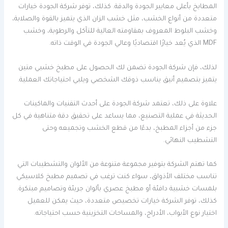
المطابخ بأعلى معايير الجودة والدقة. كذلك، توفر شركة الجودة خيارات
متعددة من أنواع الخشب، مثل خشب الزان الذي يتميز بالقوة والصلابة،
وخشب البلوط المعروف بمقاومته العالية للتآكل والرطوبة، وخشب
MDF الذي يُعد خيارًا اقتصاديًا وعالي الجودة في الوقت ذاته.
لذلك، فإن شركة الجودة تضمن لك الحصول على مطبخ خشبي متين
يتميز بتصميم أنيق يناسب ذوقك الشخصي ويلبي احتياجاتك العملية.
علاوة على ذلك، تعتمد شركة الجودة على أحدث التقنيات والماكينات
الحديثة في عملية التصنيع، مما يساعد على تحقيق دقة متناهية في كل
جزء من أجزاء المطبخ، بدءًا من قطع الخشب وتجميعه وحتى
التشطيب النهائي.
كما تهتم الشركة بتوفير مجموعة متنوعة من الألوان والتشطيبات التي
تناسب مختلف الأذواق، سواء كنت ترغب في تصميم مطبخ كلاسيكي
بلمسات خشبية دافئة أو مطبخ عصري بألوان جريئة وتصاميم مبتكرة.
كذلك، توفر الشركة خيارات تخصيص متعددة، حيث يمكن للعميل
اختيار نوع الأبواب، الأدراج، والمساحات التخزينية حسب احتياجاته.