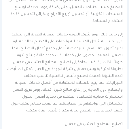
أطول. أيضا، يمكن لفريق الصيانة في الشركة تنفيذ عمليات تعديل على
المطبخ حسب احتياجات العميل، مثل إضافة رفوف جديدة، توسيع
المساحات التخزينية، أو تحسين توزيع الأدراج والخزائن لتحسين كفاءة
استخدام المساحة.
إلى جانب ذلك، توفر شركة الجودة خدمات الصيانة الدورية التي تساعد
على تجنب المشاكل المستقبلية والحفاظ على المطبخ بحالة ممتازة
لفترة أطول. كما تقدم الشركة ضمانًا على جميع أعمال التصليح، مما
يضمن للعملاء الحصول على خدمات ذات جودة عالية ونتائج تدوم
طويلاً. لذلك، إذا كنت بحاجة إلى تصليح المطابخ الخشب في عجمان
بطريقة احترافية وسريعة، فإن شركة الجودة هي الخيار الأمثل لك. أيضا،
تقدم الشركة خدمات تصليح بأسعار تنافسية تناسب مختلف
الميزانيات، مما يتيح للعملاء الاستفادة من أفضل خدمات الصيانة
والإصلاح دون الحاجة إلى إنفاق مبالغ كبيرة. كذلك، يوفر فريق العمل
استشارات مجانية لمساعدة العملاء في تحديد أفضل الحلول
للمشاكل التي تواجههم في مطابخهم، مع تقديم نصائح عملية حول
كيفية الحفاظ على المطبخ بحالة ممتازة لأطول فترة ممكنة.
تصنيع المطابخ الخشب في عجمان