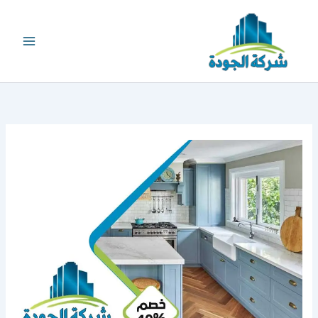
خطي
لى
لمحتوى