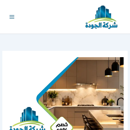
خطي
لى
لمحتوى