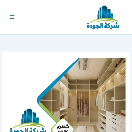
خطي
لى
لمحتوى