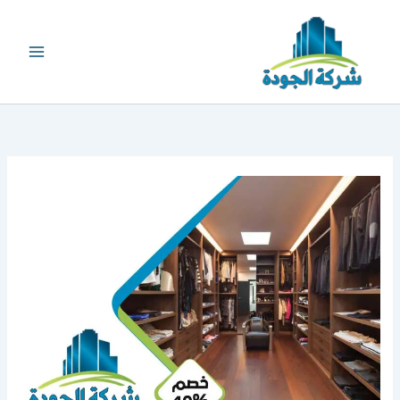
خطي
لى
لمحتوى