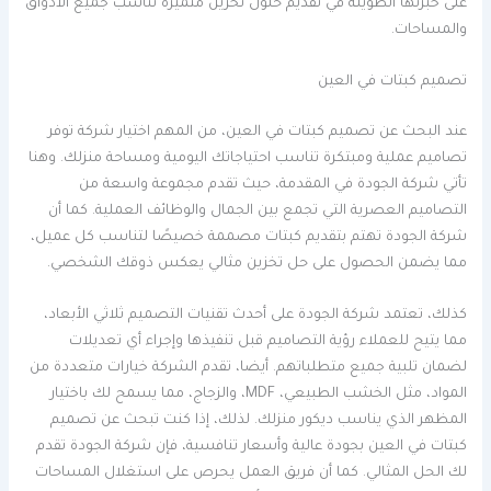
على خبرتها الطويلة في تقديم حلول تخزين متميزة تناسب جميع الأذواق
والمساحات.
تصميم كبتات في العين
عند البحث عن تصميم كبتات في العين، من المهم اختيار شركة توفر
تصاميم عملية ومبتكرة تناسب احتياجاتك اليومية ومساحة منزلك. وهنا
تأتي شركة الجودة في المقدمة، حيث تقدم مجموعة واسعة من
التصاميم العصرية التي تجمع بين الجمال والوظائف العملية. كما أن
شركة الجودة تهتم بتقديم كبتات مصممة خصيصًا لتناسب كل عميل،
مما يضمن الحصول على حل تخزين مثالي يعكس ذوقك الشخصي.
كذلك، تعتمد شركة الجودة على أحدث تقنيات التصميم ثلاثي الأبعاد،
مما يتيح للعملاء رؤية التصاميم قبل تنفيذها وإجراء أي تعديلات
لضمان تلبية جميع متطلباتهم. أيضا، تقدم الشركة خيارات متعددة من
المواد، مثل الخشب الطبيعي، MDF، والزجاج، مما يسمح لك باختيار
المظهر الذي يناسب ديكور منزلك. لذلك، إذا كنت تبحث عن تصميم
كبتات في العين بجودة عالية وأسعار تنافسية، فإن شركة الجودة تقدم
لك الحل المثالي. كما أن فريق العمل يحرص على استغلال المساحات