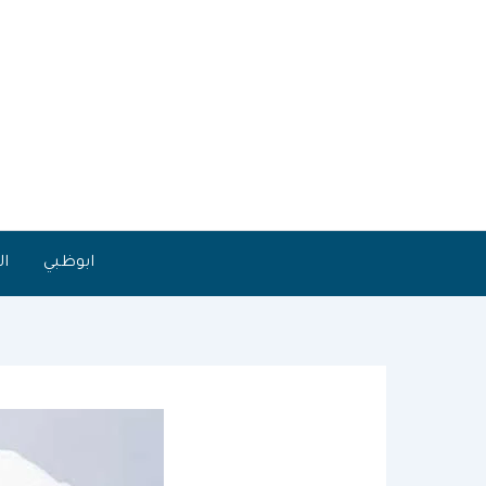
خطي
لى
لمحتوى
ابوظبي
ال