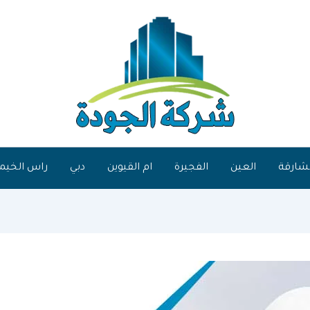
شارقة
العين
الفجيرة
ام القيوين
دبي
راس الخيم