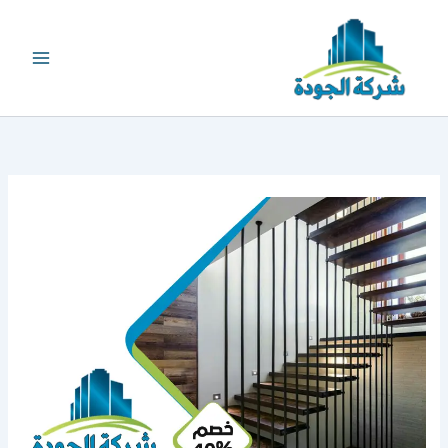
خطي
لى
لمحتوى