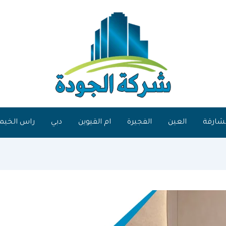
شارقة
العين
الفجيرة
ام القيوين
دبي
راس الخيم