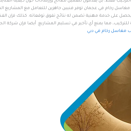
 التركيب فقط، بل يقدمون للعميل نصائح وإرشادات حول كيفية العناية
 مغاسل رخام في عجمان توفر فنيين جاهزين للتعامل مع المشاريع ال
سيحصل على خدمة مهنية تضمن له نتائج تفوق توقعاته. كذلك فإن ال
ددة للتركيب، مما يمنع أي تأخير في تسليم المشاريع. أيضا فإن شركة ا
ب مغاسل رخام في دبي