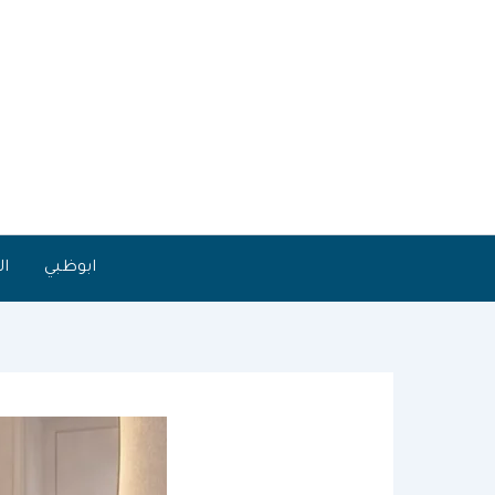
خطي
لى
لمحتوى
ابوظبي
ال