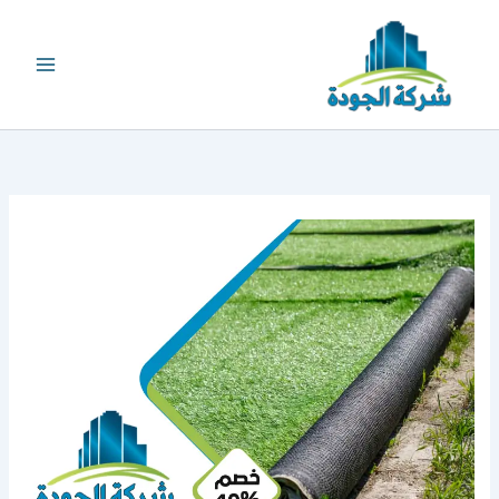
خطي
لى
لمحتوى