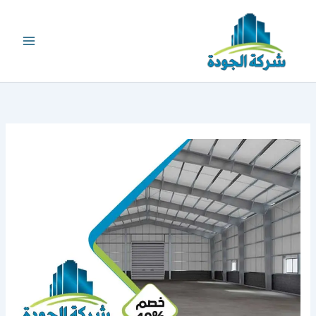
خطي
لى
لمحتوى