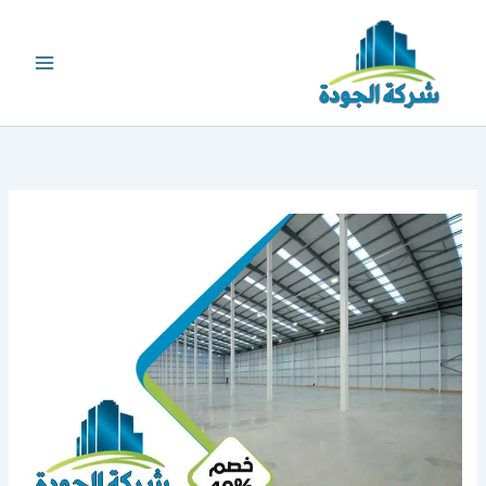
خطي
لى
لمحتوى