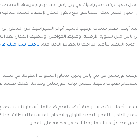
ل تنفيذ تركيب سيراميك في بني ياس، حيث يقوم فريقها المتخصص بم
تيار السيراميك المتناسق مع ديكور المكان لإضفاء لمسة جمالية را
هائية. أيضا، تقدم خدمات تركيب لجميع أنواع السيراميك من المحلي إل
ي ياس مثل تسوية الأرضية، وضبط الفواصل، وتنظيف المكان بعد الانت
ة التنفيذ لتأكيد التزامها بالمعايير الاحترافية.
تركيب سيراميك في
ركيب بورسلين في بني ياس بخبرة تتجاوز السنوات الطويلة في تنفيذ ا
تخدام تقنيات دقيقة تضمن ثبات البورسلين ومتانته. كذلك تعتمد 
ن أعمال تشطيب راقية. أيضا، تقدم خدماتها بأسعار تناسب جميع ا
م الداخلي للمكان لتحديد الألوان والأحجام المناسبة للبلاطات. كذ
من مظهرًا متناسقًا وجذابًا يضفي فخامة على المكان.