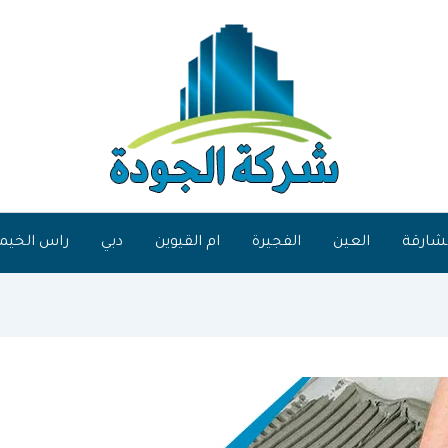
شارقة
العين
الفجيرة
ام القيوين
دبي
راس الخيم