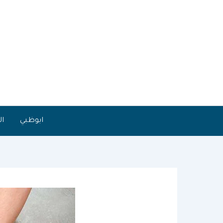
خطي
لى
لمحتوى
ابوظبي
ال