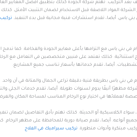
 بعد التركيب. تهتم شركة الجودة كذلك بتطبيق أفضل المعايير العا
بر الشركة المواد اللاصقة قبل الاستخدام لضمان التثبيت الأمثل. كذل
ني ياس. أيضا، تقدم استشارات فنية مجانية قبل بدء التنفيذ.
تركيب
م في بني ياس مع التزامها بأعلى معايير الجودة والفخامة. كما تدمج
ائج استثنائية. كذلك تعتمد على فنيين متخصصين في التعامل مع الرخا
شطيبات. أيضا، تقدم خدماتها بأسعار تناسب جميع المشاريع.
م في بني ياس بطريقة فنية دقيقة تراعي الجمال والمتانة في آن واح
كة مظهرًا أنيقًا يدوم لسنوات طويلة. أيضا، تقدم خدمات الجلي والتلم
ة لعملائها في اختيار نوع الرخام المناسب لمساحة المكان والغرض
اء الكلاسيكية أو الحديثة. كذلك تهتم بأدق التفاصيل لضمان تنفيذ م
يع أنواعه. أيضا، تقدم صيانة دورية للمحافظة على مظهر الرخام. كما
ركيب مبتكرة وأدوات متطورة.
تركيب سيراميك في الفلاح