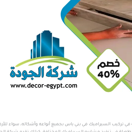
ي تركيب السيراميك في بني ياس بجميع أنواعه وأشكاله، سواء للأرضي