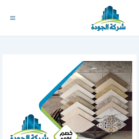
خطي
لى
لمحتوى