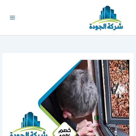
خطي
لى
لمحتوى