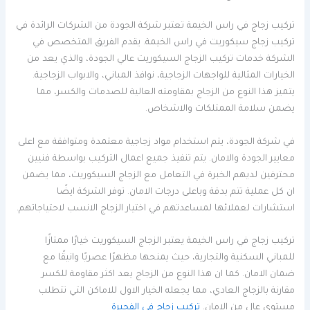
تركيب زجاج في راس الخيمة تعتبر شركة الجودة من الشركات الرائدة في
تركيب زجاج سيكوريت في راس الخيمة. يقدم الفريق المتخصص في
الشركة خدمات تركيب الزجاج السيكوريت عالي الجودة، والذي يعد من
الخيارات المثالية للواجهات الزجاجية، نوافذ المباني، والابواب الزجاجية.
يتميز هذا النوع من الزجاج بمقاومته العالية للصدمات والكسر، مما
يضمن سلامة الممتلكات والاشخاص.
في شركة الجودة، يتم استخدام مواد زجاجية معتمدة ومتوافقة مع اعلى
معايير الجودة والامان. يتم تنفيذ جميع اعمال التركيب بواسطة فنيين
محترفين لديهم الخبرة في التعامل مع الزجاج السيكوريت، مما يضمن
ان كل عملية تتم بدقة وباعلى درجات الامان. توفر الشركة ايضًا
استشارات لعملائها لمساعدتهم في اختيار الزجاج الانسب لاحتياجاتهم.
تركيب زجاج في راس الخيمة يعتبر الزجاج السيكوريت خيارًا ممتازًا
للمباني السكنية والتجارية، حيث يمنحها مظهرًا عصريًا وانيقًا مع
ضمان الامان. كما ان هذا النوع من الزجاج يعد اكثر مقاومة للكسر
مقارنة بالزجاج العادي، مما يجعله الخيار الاول للاماكن التي تتطلب
مستوى عالٍ من الامان.
تركيب زجاج في الفجيرة