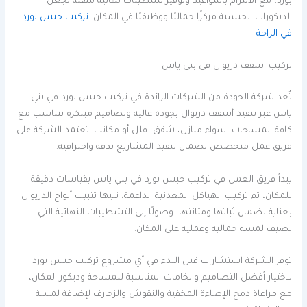
بورد، مع الالتزام بالمواعيد وتوفير تشطيبات نهائية متقنة تجعل
الديكورات الجبسية مركزًا جماليًا ووظيفيًا في المكان.
تركيب جبس بورد
في الراحة
تركيب اسقف دريوال في بني ياس
تُعد شركة الجودة من الشركات الرائدة في تركيب جبس بورد في بني
ياس عبر تنفيذ أسقف دريوال بجودة عالية وتصاميم مبتكرة تتناسب مع
كافة المساحات، سواء منازل، شقق، فلل أو مكاتب. تعتمد الشركة على
فريق عمل متخصص لضمان تنفيذ المشاريع بدقة واحترافية.
يبدأ فريق العمل في تركيب جبس بورد في بني ياس بقياسات دقيقة
للمكان، ثم تركيب الهياكل المعدنية الداعمة، تليها تثبيت ألواح الدريوال
بعناية لضمان ثباتها ومتانتها، وصولًا إلى التشطيبات النهائية التي
تضيف لمسة جمالية وعملية على المكان.
توفر الشركة استشارات قبل البدء في أي مشروع تركيب جبس بورد
لاختيار أفضل التصاميم والخامات المناسبة للمساحة وديكور المكان،
مع مراعاة دمج الإضاءة المخفية والنقوش والزخارف لإضافة لمسة