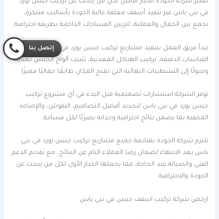
تُعتبر شركة الجودة الخيار الأمثل لكل من يبحث عن تركيب جبس بورد
في بني ياس عبر تنفيذ أسقف معلقة عالية الجودة بأساليب مبتكرة،
تجمع بين الجمال والعملية، لتزيين المساحات الداخلية بطريقة احترافية.
يبدأ فريق العمل بتنفيذ مشاريع تركيب جبس بورد في بني ياس من
إتصل بنا
القياسات الدقيقة، تركيب الهياكل المعدنية، تثبيت ألواح الجبس بعناية،
وصولًا إلى التشطيبات النهائية التي تمنح المكان طابعًا جماليًا مميزًا.
توفر الشركة استشارات تصميمية قبل البدء في أي مشروع تركيب
جبس بورد في بني ياس لتحديد أفضل التصاميم، النقوش، والإضاءة
المخفية بما يضمن نتائج احترافية وجذابة بصريًا لكل مساحة.
تلتزم شركة الجودة بمتابعة جميع مشاريع تركيب جبس بورد في بني
ياس بعد الانتهاء لضمان رضا العملاء التام عن النتائج، مع تقديم الدعم
الفني والصيانة عند الحاجة، مما يجعلها الخيار الأول لكل من يبحث عن
الجودة والاحترافية.
ارخص شركة تركيب اسقف جبس في بني ياس