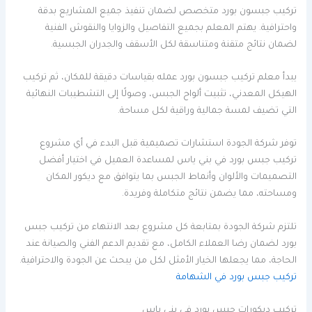
تركيب جبسون بورد متخصص لضمان تنفيذ جميع المشاريع بدقة
واحترافية. يهتم المعلم بجميع التفاصيل والزوايا والنقوش الفنية
لضمان نتائج متقنة ومتناسقة لكل الأسقف والجدران الجبسية.
يبدأ معلم تركيب جبسون بورد عمله بقياسات دقيقة للمكان، ثم تركيب
الهيكل المعدني، تثبيت ألواح الجبس، وصولًا إلى التشطيبات النهائية
التي تضيف لمسة جمالية وراقية لكل مساحة.
توفر شركة الجودة استشارات تصميمية قبل البدء في أي مشروع
تركيب جبس بورد في بني ياس لمساعدة العميل في اختيار أفضل
التصميمات والألوان وأنماط الجبس بما يتوافق مع ديكور المكان
ومساحته، مما يضمن نتائج متكاملة وفريدة.
تلتزم شركة الجودة بمتابعة كل مشروع بعد الانتهاء من تركيب جبس
بورد لضمان رضا العملاء الكامل، مع تقديم الدعم الفني والصيانة عند
الحاجة، مما يجعلها الخيار الأمثل لكل من يبحث عن الجودة والاحترافية.
تركيب جبس بورد في الشهامة
تركيب ديكورات جبس بورد في بني ياس