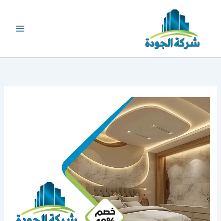
خطي
لى
لمحتوى