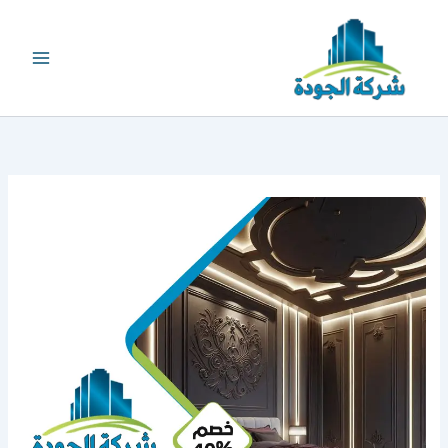
خطي
لى
لمحتوى