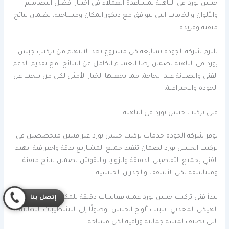
جبس بورد في الباهية لمساعدة العملاء في اختيار أفضل التصاميم
والألوان والخامات التي تتوافق مع ديكور المكان ومساحته، لضمان نتائج
متقنة وفريدة.
تلتزم شركة الجودة بمتابعة كل مشروع بعد الانتهاء من تركيب جبس
بورد في الباهية لضمان رضا العملاء الكامل عن النتائج، مع تقديم الدعم
الفني والصيانة عند الحاجة، مما يجعلها الخيار الأمثل لكل من يبحث عن
الجودة والاحترافية.
فني تركيب جبس بورد في الباهية
توفر شركة الجودة خدمات تركيب جبس بورد عبر فنيين متخصصين في
تركيب الجبس بورد لضمان تنفيذ جميع المشاريع بدقة واحترافية. يهتم
الفني بجميع التفاصيل الدقيقة والزوايا والنقوش لضمان نتائج متقنة
ومتناسقة لكل الأسقف والجدران الجبسية.
يبدأ فني تركيب جبس بورد عمله بقياسات دقيقة للمكان، ثم تركيب
إتصل بنا
الهيكل المعدني، تثبيت ألواح الجبس، وصولًا إلى التشطيبات النهائية
التي تضيف لمسة جمالية وراقية لكل مساحة.