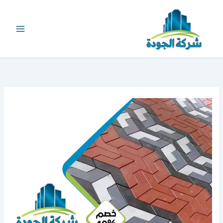
خطي
لى
لمحتوى