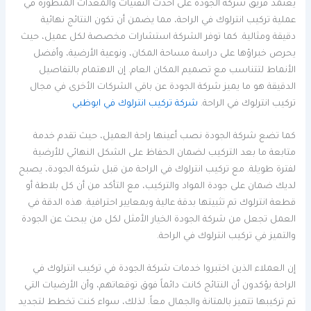
يعتمد فريق شركة الجودة على أحدث التقنيات والمعدات المتطورة في
عملية تركيب انترلوك في الراحة، مما يضمن أن تكون النتائج نهائية
دقيقة ومثالية. كما توفر الشركة استشارات مخصصة لكل عميل، حيث
يحرص خبراؤها على دراسة مساحة المكان، ونوعية الأرضية، وأفضل
الأنماط لتتناسب مع تصميم المكان العام. إن الاهتمام بالتفاصيل
الدقيقة هو ما يميز شركة الجودة عن باقي الشركات الأخرى في مجال
تركيب انترلوك في الراحة.
شركة تركيب انترلوك في ابوظبي
كما تضع شركة الجودة نصب أعينها راحة العميل، حيث تقدم خدمة
متابعة ما بعد التركيب لضمان الحفاظ على الشكل النهائي للأرضية
لفترة طويلة. مع تركيب انترلوك في الراحة من قبل شركة الجودة، يصبح
لديك ضمان على جودة المواد والتركيب، مع التأكد من أن كل بلاطة أو
قطعة انترلوك تم تثبيتها بدقة عالية وبمعايير احترافية. هذه الدقة في
العمل تجعل من شركة الجودة الخيار الأمثل لكل من يبحث عن الجودة
والتميز في تركيب انترلوك في الراحة.
إن العملاء الذين اختبروا خدمات شركة الجودة في تركيب انترلوك في
الراحة يؤكدون أن النتائج كانت دائماً فوق توقعاتهم، وأن الأرضيات التي
تم تركيبها تتميز بالمتانة والجمال معاً. لذلك، سواء كنت تخطط لتجديد