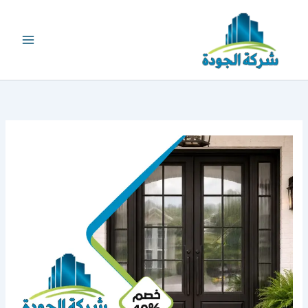
خطي
لى
لمحتوى