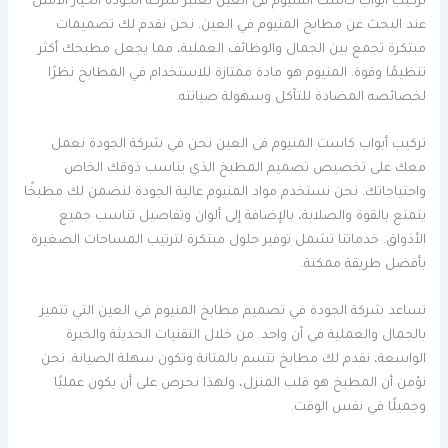
تركيب أبواب كاست المنيوم فى العين تعتبر شركة الجودة الخيار الأمثل
عند البحث عن مطابخ المنيوم في العين. نحن نقدم لك تصميمات
مبتكرة تجمع بين الجمال والوظائف العملية، مما يجعل مطبخك أكثر
تنظيمًا وقوة. المنيوم هو مادة ممتازة للاستخدام في المطابخ نظرًا
لخصائصه المضادة للتآكل وسهولة صيانته.
تركيب أبواب كاست المنيوم فى العين نحن في شركة الجودة نعمل
معك على تخصيص تصميم المطبخ الذي يناسب ذوقك الخاص
واحتياجاتك. نحن نستخدم مواد المنيوم عالية الجودة لنضمن لك مطبخًا
يتمتع بالقوة والصلابة، بالإضافة إلى ألوان وتفاصيل تناسب جميع
الأذواق. خدماتنا تشمل توفير حلول مبتكرة لترتيب المساحات الصغيرة
بأفضل طريقة ممكنة.
تساعد شركة الجودة في تصميم مطابخ المنيوم في العين التي تتميز
بالجمال والعملية في آن واحد. من خلال التقنيات الحديثة والخبرة
الواسعة، نقدم لك مطابخ تتسم بالمتانة وتكون سهلة الصيانة. نحن
نؤمن أن المطبخ هو قلب المنزل، ولهذا نحرص على أن يكون عمليًا
وجميلًا في نفس الوقت.