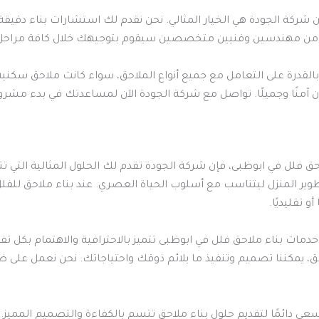
ن شركة الجودة هي الخيار المثالي. نحن نقدم لك استشارات بناء دقيقة
ون من مهندسين وفنيين متخصصين سيقوم بتوجيهك خلال كافة مراحل ا
القدرة على التعامل مع جميع أنواع الملاحق، سواء كانت ملاحق سكنية أ
ن آمنًا وجميلًا. تواصل مع شركة الجودة الآن لمساعدتك في بدء مشرو
احق فلل في ابوظبى، فإن شركة الجودة تقدم لك الحلول المثالية التي 
ر المنزل ليتناسب مع أسلوب الحياة العصري. عند بناء ملاحق للفلل
 تقليديًا.
دمات بناء ملاحق فلل في ابوظبى تتميز بالاحترافية والاهتمام بكل 
ق، يمكننا تصميم وتنفيذ ما يلائم ذوقك واحتياجاتك. نحن نعمل على ضم
عى دائمًا لتقديم حلول بناء ملاحق تتسم بالكفاءة والتصميم المميز. 