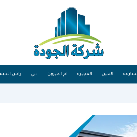
شارقة
العين
الفجيرة
ام القيوين
دبي
راس الخيم