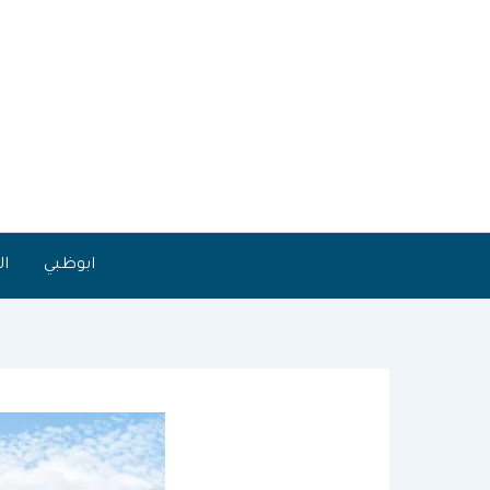
خطي
لى
لمحتوى
ابوظبي
ال