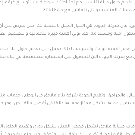
تقديم حلول مرنة تتناسب مع احتياجاتك سواء كانت لتوسيع غرفة، إ
صميمات المناسبة والتي تتماشى مع متطلباتك.
بى، فإن شركة الجودة هي الخيار الأمثل بالنسبة لك. نحن نحرص على أن 
ون آمنة ومستدامة. كما نولي أهمية كبيرة للجمالية والتصميم العص
نحن نعلم أهمية الوقت والميزانية، لذلك نعمل على تقديم حلول بناء
صل مع شركة الجودة الآن للحصول على استشارة متخصصة في بناء ملا
المباني والمرافق، وتقدم الجودة شركة بناء ملاحق في ابوظبى خدمات م
ستمرار عملها بشكل ممتاز وجعلها دائمًا في أفضل حالة. نحن نوفر 
دمات صيانة ملاحق تشمل فحص المبنى بشكل دوري وتقديم الحلول ال
نة بطريقة منهجية تضمن لك راحة البال، وتخفف من احتمالية حدوث 